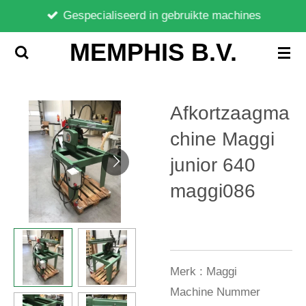
Gespecialiseerd in gebruikte machines
Ga
direct
MEMPHIS B.V.
naar
de
hoofdinhoud
Afkortzaagma
chine Maggi
junior 640
maggi086
Merk :
Maggi
Machine Nummer