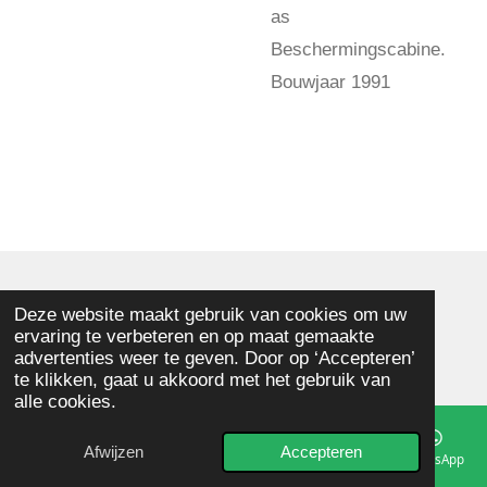
as
Beschermingscabine.
Bouwjaar 1991
© 2025 - 2026 Memphis Houtbewerkingsmachines
Deze website maakt gebruik van cookies om uw
ervaring te verbeteren en op maat gemaakte
Powered by
JouwWeb
advertenties weer te geven. Door op ‘Accepteren’
te klikken, gaat u akkoord met het gebruik van
alle cookies.
Afwijzen
Accepteren
E-mailadres
Telefoonnummer
Kaart
Facebook
WhatsApp