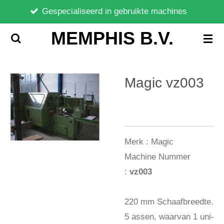
Gespecialiseerd in gebruikte machines
Ga
direct
MEMPHIS B.V.
naar
de
hoofdinhoud
Magic vz003
Merk :
Magic
Machine Nummer
:
vz003
220 mm Schaafbreedte.
5 assen, waarvan 1 uni-