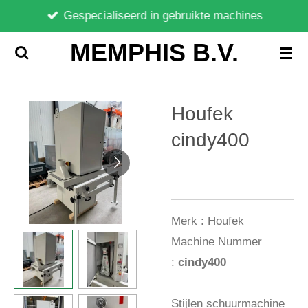
Gespecialiseerd in gebruikte machines
Ga
direct
MEMPHIS B.V.
naar
de
hoofdinhoud
Houfek
cindy400
Merk :
Houfek
Machine Nummer
:
cindy400
Stijlen schuurmachine