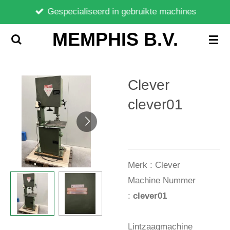
Gespecialiseerd in gebruikte machines
Ga
direct
MEMPHIS B.V.
naar
de
hoofdinhoud
Clever
clever01
Merk :
Clever
Machine Nummer
:
clever01
Lintzaagmachine