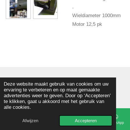
.
Wieldiameter 1000mm
Motor 12,5 pk
© 2025 - 2026 Memphis Houtbewerkingsmachines
Deze website maakt gebruik van cookies om uw
ervaring te verbeteren en op maat gemaakte
Powered by
JouwWeb
advertenties weer te geven. Door op ‘Accepteren’
te klikken, gaat u akkoord met het gebruik van
alle cookies.
Afwijzen
Accepteren
E-mailadres
Telefoonnummer
Kaart
Facebook
WhatsApp