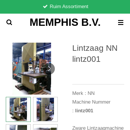
Ruim Assortiment
Ga
direct
MEMPHIS B.V.
naar
de
hoofdinhoud
Lintzaag NN
lintz001
Merk :
NN
Machine Nummer
:
lintz001
Zware Lintzaagmachine