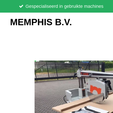
Ga
Gespecialiseerd in gebruikte machines
direct
MEMPHIS B.V.
naar
de
hoofdinhoud