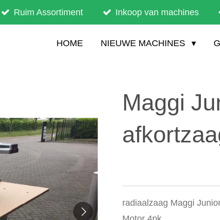
Ruim Assortiment
Inkoop van machines
HOME
NIEUWE MACHINES
G
Maggi Ju
afkortzaa
radiaalzaag Maggi Junio
Motor 4pk