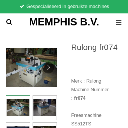
Gespecialiseerd in gebruikte machines
Ga
direct
MEMPHIS B.V.
naar
de
hoofdinhoud
Rulong fr074
Merk :
Rulong
Machine Nummer
:
fr074
Freesmachine
SS512TS