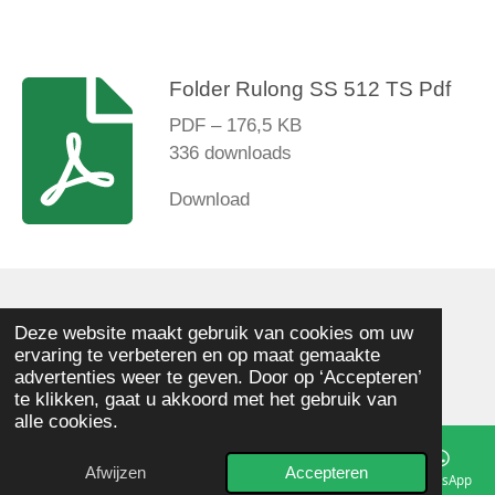
Folder Rulong SS 512 TS Pdf
PDF – 176,5 KB
336 downloads
Download
© 2025 - 2026 Memphis Houtbewerkingsmachines
Deze website maakt gebruik van cookies om uw
ervaring te verbeteren en op maat gemaakte
Powered by
JouwWeb
advertenties weer te geven. Door op ‘Accepteren’
te klikken, gaat u akkoord met het gebruik van
alle cookies.
Afwijzen
Accepteren
E-mailadres
Telefoonnummer
Kaart
Facebook
WhatsApp