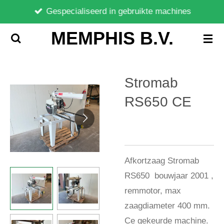
Gespecialiseerd in gebruikte machines
Ga
direct
MEMPHIS B.V.
naar
de
hoofdinhoud
Stromab
RS650 CE
Afkortzaag Stromab
RS650 bouwjaar 2001 ,
remmotor, max
zaagdiameter 400 mm.
Ce gekeurde machine.