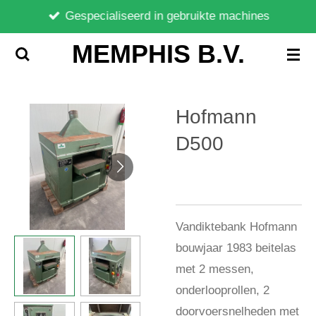
Gespecialiseerd in gebruikte machines
Ga
direct
MEMPHIS B.V.
naar
de
hoofdinhoud
Hofmann
D500
Vandiktebank Hofmann
bouwjaar 1983 beitelas
met 2 messen,
onderlooprollen, 2
doorvoersnelheden met