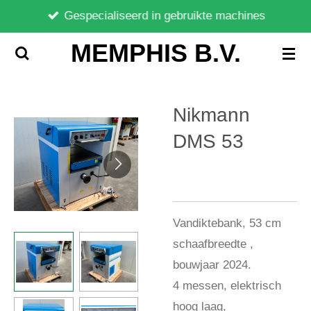
Gespecialiseerd in gebruikte machines
Ga
direct
MEMPHIS B.V.
naar
de
hoofdinhoud
Nikmann
DMS 53
Vandiktebank, 53 cm
schaafbreedte ,
bouwjaar 2024.
4 messen, elektrisch
hoog laag,