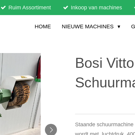
Ruim Assortiment
Inkoop van machines
HOME
NIEUWE MACHINES
G
Bosi Vitt
Schuurm
Staande schuurmachine 
wordt met luchtdruk. 400