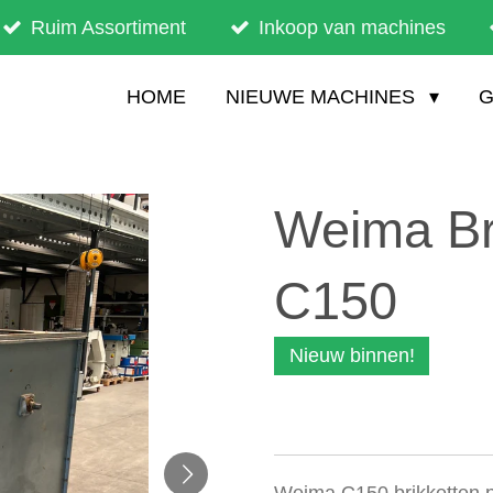
Ruim Assortiment
Inkoop van machines
HOME
NIEUWE MACHINES
G
Weima Br
C150
Nieuw binnen!
Weima C150 brikketten p