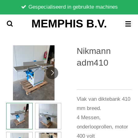
Gespecialiseerd in gebruikte machines
Ga
direct
MEMPHIS B.V.
naar
de
hoofdinhoud
Nikmann
adm410
Vlak van diktebank 410
mm breed.
4 Messen,
onderlooprollen, motor
400 volt